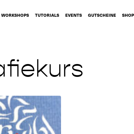
WORKSHOPS
TUTORIALS
EVENTS
GUTSCHEINE
SHOP
afiekurs