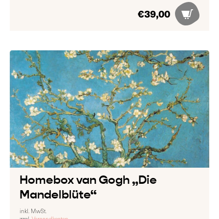
€
39,00
Homebox van Gogh „Die
Mandelblüte“
inkl. MwSt.
zzgl.
Versandkosten