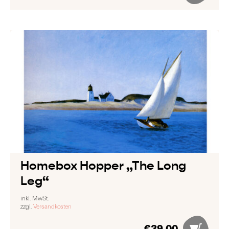
Homebox Hopper „The Long
Leg“
inkl. MwSt.
zzgl.
Versandkosten
€
39,00