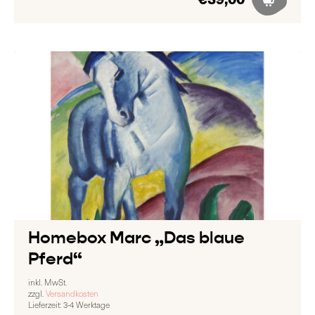
Homebox Marc „Das blaue
Pferd“
inkl. MwSt.
zzgl.
Versandkosten
Lieferzeit:
3-4 Werktage