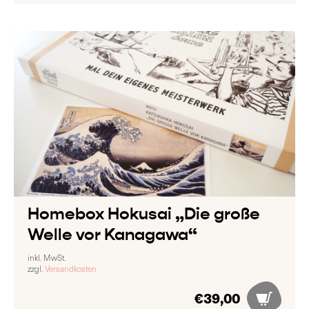
Homebox Hokusai „Die große
Welle vor Kanagawa“
inkl. MwSt.
zzgl.
Versandkosten
€
39,00