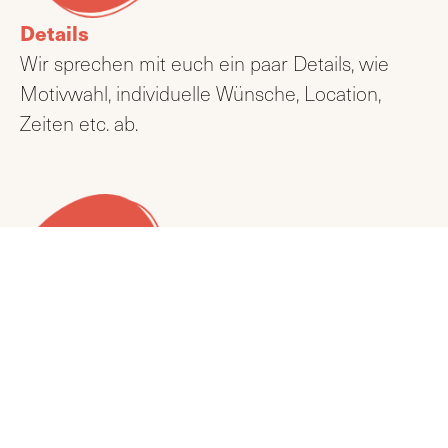
Details
Wir sprechen mit euch ein paar Details, wie
Motivwahl, individuelle Wünsche, Location,
Zeiten etc. ab.
Los geht’s!
Für euren JGA wird alles vorbereitet sein. Lasst
euer Kreativität freien Lauf und freut euch
gemeinsam ein besonderes Kunstwerk zu