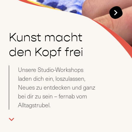
Kunst macht
Finde deinen
den Kopf frei
eigenen
künstlerischen
Unsere Studio-Workshops
laden dich ein, loszulassen,
Stil
Neues zu entdecken und ganz
bei dir zu sein – fernab vom
In unseren Kreativworkshops
Alltagstrubel.
kannst du dich ausprobieren,
neue Techniken lernen und
deiner inneren Stimme Raum