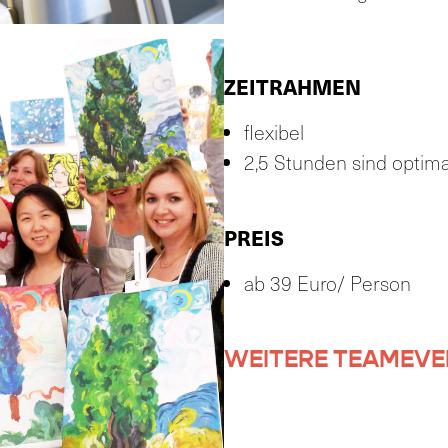
ZEITRAHMEN
flexibel
2,5 Stunden sind optima
PREIS
ab 39 Euro/ Person
WEITERE TEAMEVE