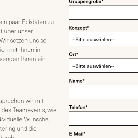
Gruppengröße*
s
ein paar Eckdaten zu
Konzept*
t über unser
 Wir setzen uns so
ich mit Ihnen in
Ort*
senden Ihnen ein
Name*
sprechen wir mit
Telefon*
s des Teamevents, wie
ndividuelle Wünsche,
atering und die
E-Mail*
durch.