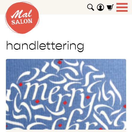
WORKSHOPS
GUTSCHEINE
TUTORIALS
EVENTS
ABOUT
SHOP
SUCHEN
handlettering