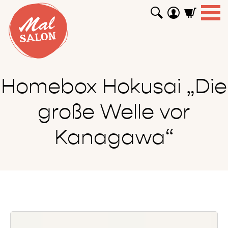
WORKSHOPS
GUTSCHEINE
TUTORIALS
EVENTS
ABOUT
SHOP
SUCHEN
Homebox Hokusai „Die
große Welle vor
Kanagawa“