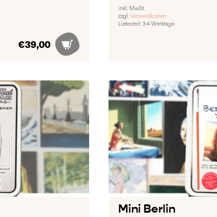
inkl. MwSt.
zzgl.
Versandkosten
Lieferzeit:
3-4 Werktage
€
39,00
Mini Berlin