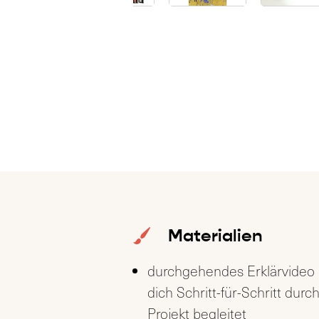
0
0
0
0
:
:
0
0
0
0
Materialien
durchgehendes Erklärvideo
dich Schritt-für-Schritt durc
Projekt begleitet