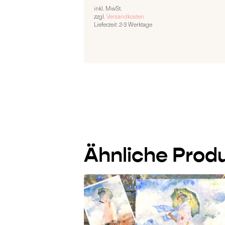
inkl. MwSt.
zzgl.
Versandkosten
Lieferzeit:
2-3 Werktage
Ähnliche Prod