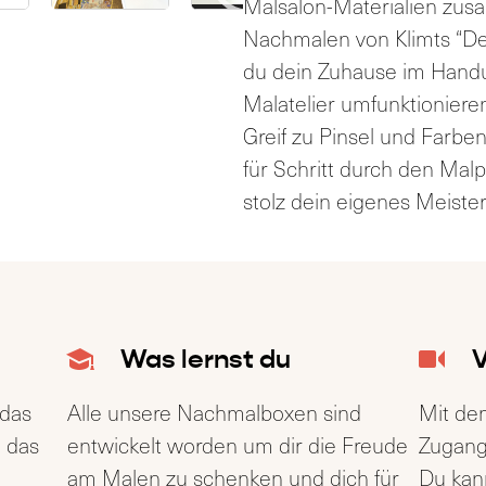
d
Malsalon-Materialien zus
e
Nachmalen von Klimts “Der
o
du dein Zuhause im Hand
-
Malatelier umfunktionieren
0
0
0
0
:
:
P
Greif zu Pinsel und Farben
0
0
0
0
l
für Schritt durch den Mal
a
stolz dein eigenes Meiste
y
e
r
Was lernst du
V
 das
Alle unsere Nachmalboxen sind
Mit dem
h das
entwickelt worden um dir die Freude
Zugang
am Malen zu schenken und dich für
Du kann