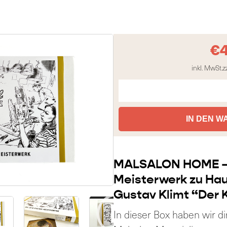
€
inkl. MwSt.
z
IN DEN 
MALSALON HOME – 
00:17
Meisterwerk zu Ha
Gustav Klimt “Der 
V
i
In dieser Box haben wir d