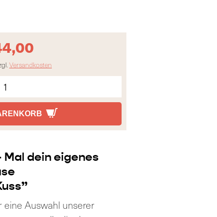
44,00
zgl.
Versandkosten
WARENKORB
Mal dein eigenes
use
Kuss”
V
i
ir eine Auswahl unserer