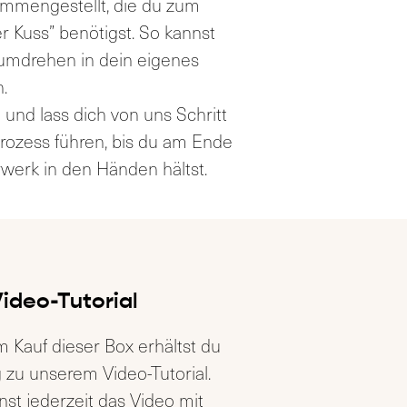
d
ammengestellt, die du zum
e
 Kuss” benötigst. So kannst
o
umdrehen in dein eigenes
-
.
0
0
:
P
 und lass dich von uns Schritt
0
0
l
prozess führen, bis du am Ende
a
rwerk in den Händen hältst.
y
e
r
ideo-Tutorial
 Kauf dieser Box erhältst du
 zu unserem Video-Tutorial.
st jederzeit das Video mit