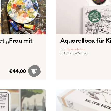
t „Frau mit
Aquarellbox für K
zzgl.
Versandkosten
Lieferzeit:
3-4 Werktage
€
44,00