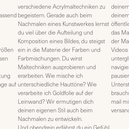
verschiedene Acrylmaltechniken zu
deinem
passend
begeistern. Gerade auch beim
deinem 
Nachmalen eines Kunstwerkes lernst
öffentl
du viel über die Aufteilung und
das Ma
Komposition eines Bildes, du steigst
der Ma
Größen
ein in die Materie der Farben und
Videos 
sen
Farbmischungen. Du wirst
untergl
Maltechniken ausprobieren und
navigie
itung
erarbeiten. Wie mische ich
pausie
age auf
unterschiedliche Hauttöne? Wie
Unters
verarbeite ich Goldfolie auf der
brauchs
Leinwand? Wir ermutigen dich
mail m
deinen eigenen Stil auch beim
versan
Nachmalen zu entwickeln.
Und obendrein erfährst du ein Gefühl