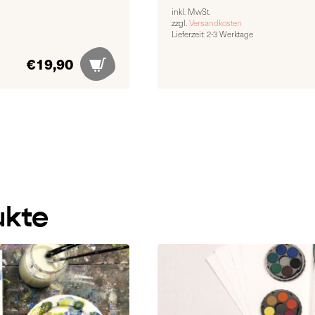
inkl. MwSt.
zzgl.
Versandkosten
Lieferzeit:
2-3 Werktage
€
19,90
ukte