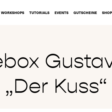
WORKSHOPS
TUTORIALS
EVENTS
GUTSCHEINE
SHOP
box Gustav 
„Der Kuss“