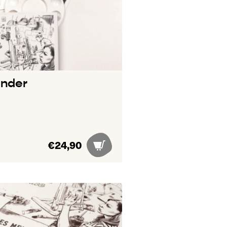
inder
€
24,90