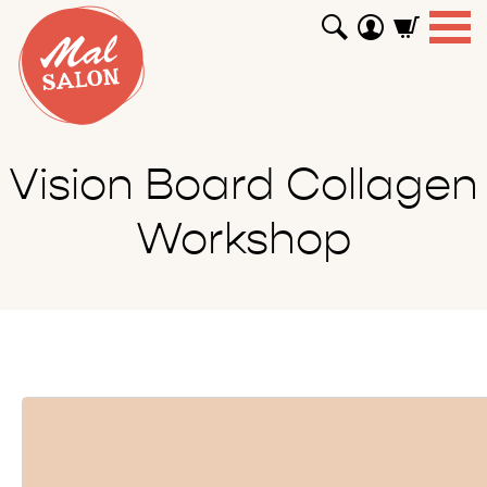
WORKSHOPS
GUTSCHEINE
TUTORIALS
EVENTS
ABOUT
SHOP
SUCHEN
Vision Board Collagen
Workshop