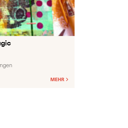
gic
ingen
MEHR