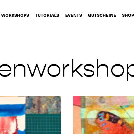
WORKSHOPS
TUTORIALS
EVENTS
GUTSCHEINE
SHOP
genworksho