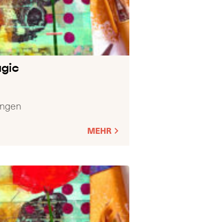
gic
ingen
MEHR