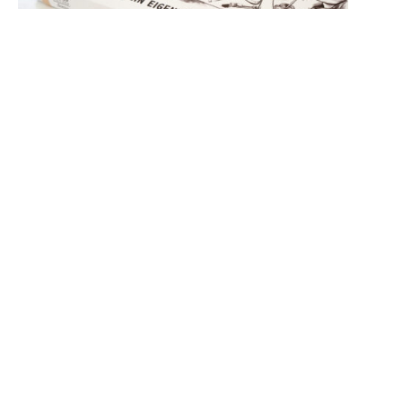
Homebox Hokusai „Die
große Welle vor Kanagawa“
inkl. MwSt.
zzgl.
Versandkosten
€
39,00