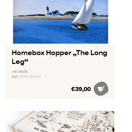
Homebox Hopper „The Long
Leg“
inkl. MwSt.
zzgl.
Versandkosten
€
39,00