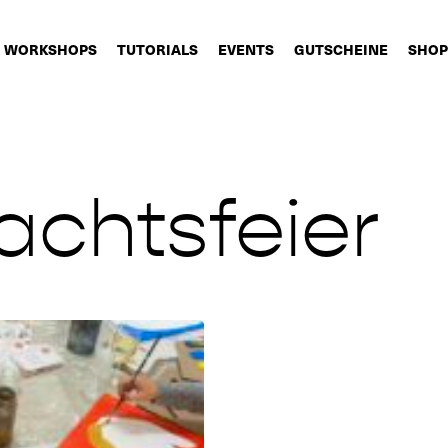
WORKSHOPS
TUTORIALS
EVENTS
GUTSCHEINE
SHOP
chtsfeier