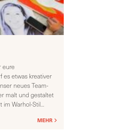
r eure
 es etwas kreativer
 unser neues Team-
er malt und gestaltet
it im Warhol-Stil
…
MEHR