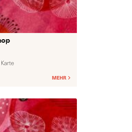
hop
 Karte
MEHR