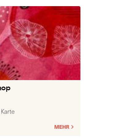
hop
 Karte
MEHR