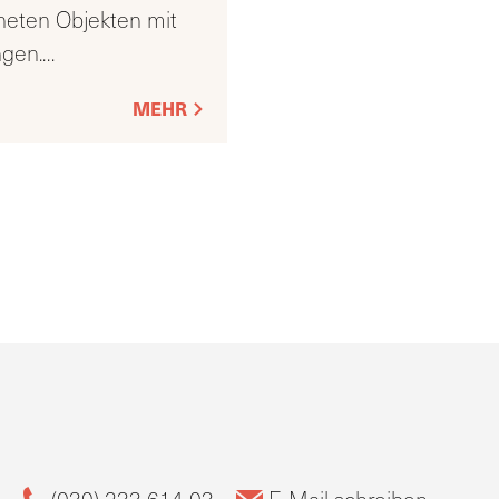
gneten Objekten mit
ngen.
…
MEHR