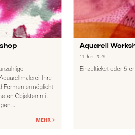
kshop
Aquarell Works
11. Juni 2026
 unzählige
Einzelticket oder 5-er
Aquarellmalerei. Ihre
nd Formen ermöglicht
gneten Objekten mit
ngen.
…
MEHR