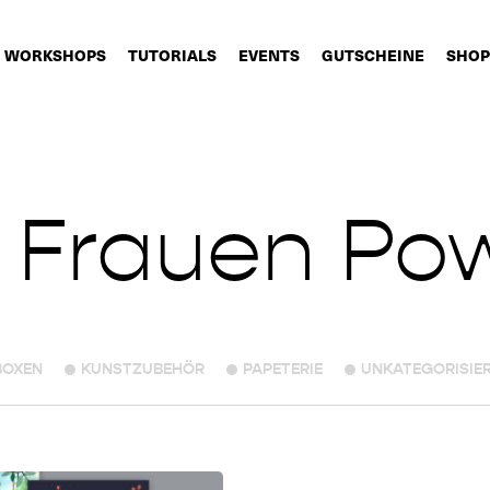
WORKSHOPS
TUTORIALS
EVENTS
GUTSCHEINE
SHOP
 Frauen Po
BOXEN
KUNSTZUBEHÖR
PAPETERIE
UNKATEGORISIE