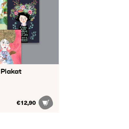
 Plakat
€
12,90