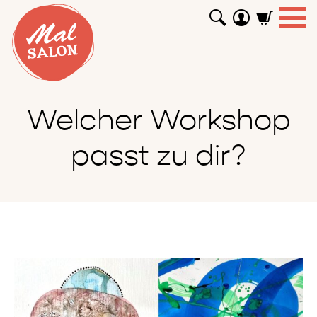
WORKSHOPS
GUTSCHEINE
TUTORIALS
EVENTS
ABOUT
SHOP
SUCHEN
Welcher Workshop
passt zu dir?