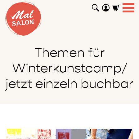
WORKSHOPS
GUTSCHEINE
TUTORIALS
EVENTS
ABOUT
SHOP
SUCHEN
Themen für
Winterkunstcamp/
jetzt einzeln buchbar