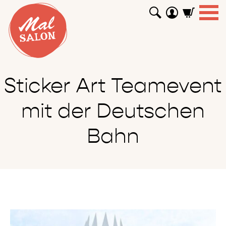
WORKSHOPS
GUTSCHEINE
TUTORIALS
EVENTS
ABOUT
SHOP
SUCHEN
Sticker Art Teamevent
mit der Deutschen
Bahn