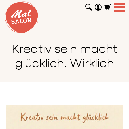
WORKSHOPS
GUTSCHEINE
TUTORIALS
EVENTS
ABOUT
SHOP
SUCHEN
Kreativ sein macht
glücklich. Wirklich