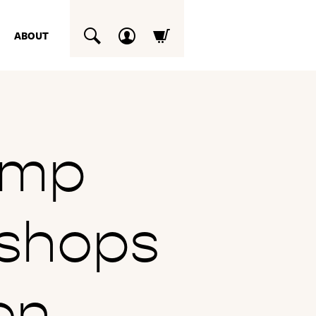
ABOUT
SUCHEN
amp
kshops
en