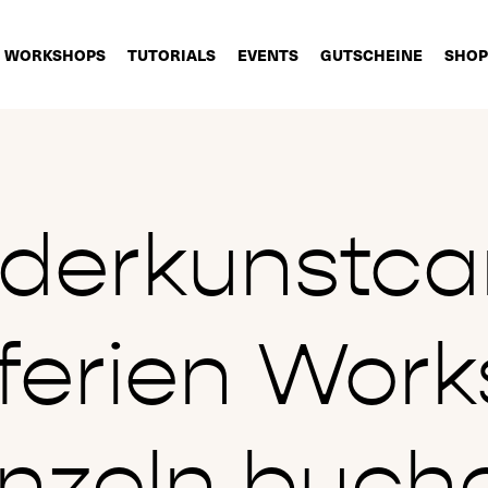
WORKSHOPS
TUTORIALS
EVENTS
GUTSCHEINE
SHOP
nderkunstc
ferien Wor
inzeln buch