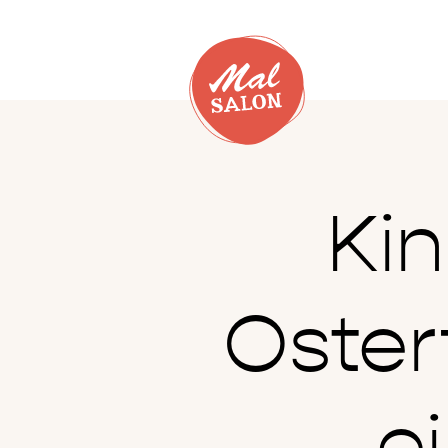
Ki
Oster
e