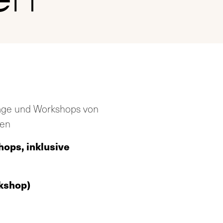
Tage und Workshops von
hen
hops, inklusive
kshop)