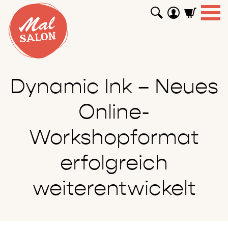
WORKSHOPS
GUTSCHEINE
TUTORIALS
EVENTS
ABOUT
SHOP
SUCHEN
Dynamic Ink – Neues
Online-
Workshopformat
erfolgreich
weiterentwickelt