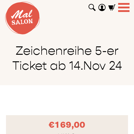
WORKSHOPS
GUTSCHEINE
TUTORIALS
EVENTS
ABOUT
SHOP
SUCHEN
Zeichenreihe 5-er
Ticket ab 14.Nov 24
€
169,00