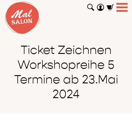
WORKSHOPS
GUTSCHEINE
TUTORIALS
EVENTS
ABOUT
SHOP
SUCHEN
Ticket Zeichnen
Workshopreihe 5
Termine ab 23.Mai
2024