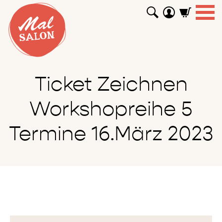
WORKSHOPS
GUTSCHEINE
TUTORIALS
EVENTS
ABOUT
SHOP
SUCHEN
Ticket Zeichnen
Workshopreihe 5
Termine 16.März 2023