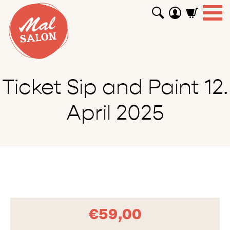
WORKSHOPS
GUTSCHEINE
TUTORIALS
EVENTS
ABOUT
SHOP
SUCHEN
Ticket Sip and Paint 12.
April 2025
€
59,00