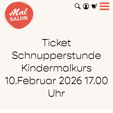
WORKSHOPS
GUTSCHEINE
TUTORIALS
EVENTS
ABOUT
SHOP
SUCHEN
Ticket
Schnupperstunde
Kindermalkurs
10.Februar 2026 17.00
Uhr