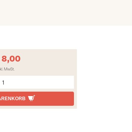
18,00
kl. MwSt.
WARENKORB