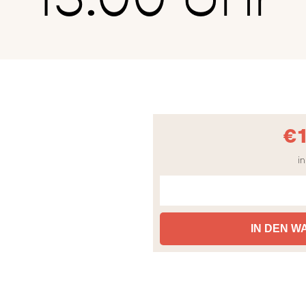
€
in
IN DEN 