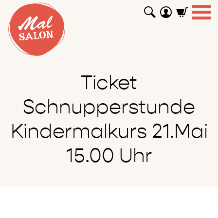
WORKSHOPS
GUTSCHEINE
TUTORIALS
EVENTS
ABOUT
SHOP
SUCHEN
Ticket
Schnupperstunde
Kindermalkurs 21.Mai
15.00 Uhr