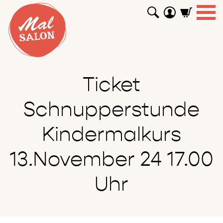
WORKSHOPS
GUTSCHEINE
TUTORIALS
EVENTS
ABOUT
SHOP
SUCHEN
Ticket
Schnupperstunde
Kindermalkurs
13.November 24 17.00
Uhr