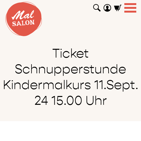
WORKSHOPS
GUTSCHEINE
TUTORIALS
EVENTS
ABOUT
SHOP
SUCHEN
Ticket
Schnupperstunde
Kindermalkurs 11.Sept.
24 15.00 Uhr