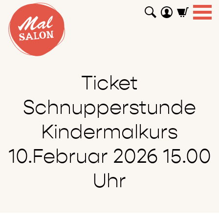
WORKSHOPS
GUTSCHEINE
TUTORIALS
EVENTS
ABOUT
SHOP
SUCHEN
Ticket
Schnupperstunde
Kindermalkurs
10.Februar 2026 15.00
Uhr