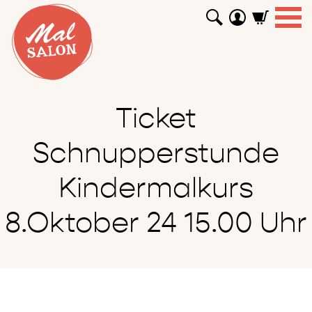
WORKSHOPS
GUTSCHEINE
TUTORIALS
EVENTS
ABOUT
SHOP
SUCHEN
Ticket
Schnupperstunde
Kindermalkurs
8.Oktober 24 15.00 Uhr