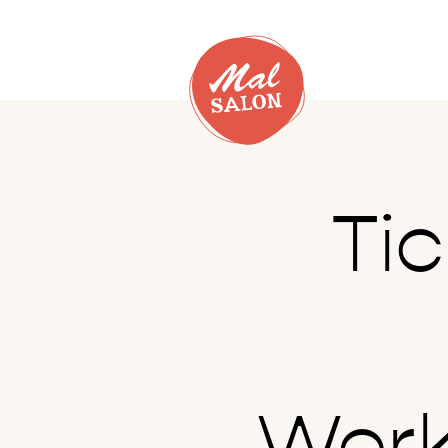
Ti
Work