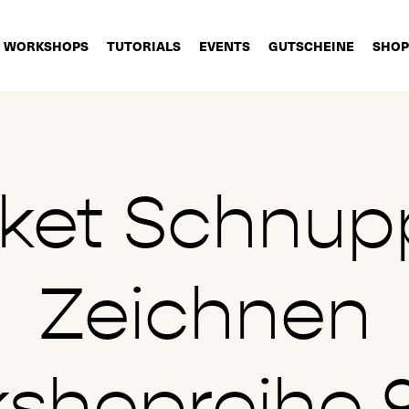
WORKSHOPS
TUTORIALS
EVENTS
GUTSCHEINE
SHOP
cket Schnup
Zeichnen
shopreihe 9