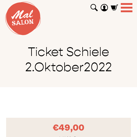
WORKSHOPS
GUTSCHEINE
TUTORIALS
EVENTS
ABOUT
SHOP
SUCHEN
Ticket Schiele
2.Oktober2022
€
49,00