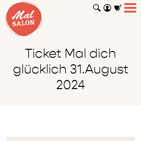
WORKSHOPS
GUTSCHEINE
TUTORIALS
EVENTS
ABOUT
SHOP
SUCHEN
Ticket Mal dich
glücklich 31.August
2024