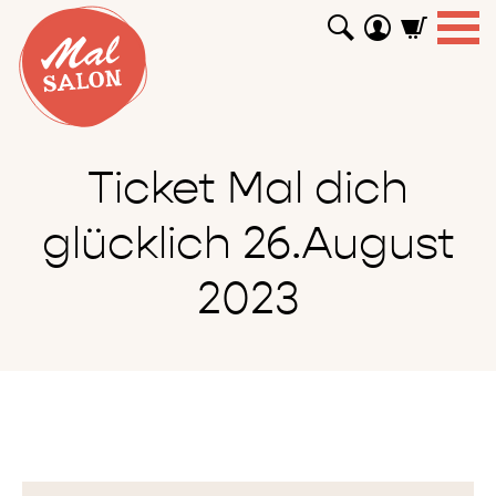
WORKSHOPS
GUTSCHEINE
TUTORIALS
EVENTS
ABOUT
SHOP
SUCHEN
Ticket Mal dich
glücklich 26.August
2023