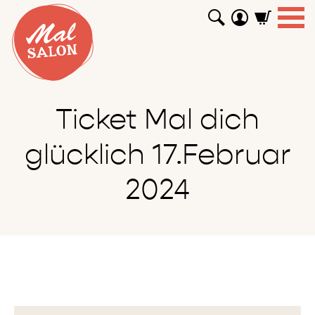
WORKSHOPS
GUTSCHEINE
TUTORIALS
EVENTS
ABOUT
SHOP
SUCHEN
Ticket Mal dich
glücklich 17.Februar
2024