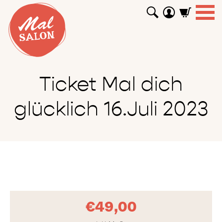
WORKSHOPS
GUTSCHEINE
TUTORIALS
EVENTS
ABOUT
SHOP
SUCHEN
Ticket Mal dich
glücklich 16.Juli 2023
€
49,00