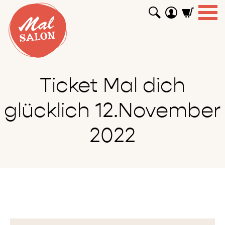
WORKSHOPS
GUTSCHEINE
TUTORIALS
EVENTS
ABOUT
SHOP
SUCHEN
Ticket Mal dich
glücklich 12.November
2022