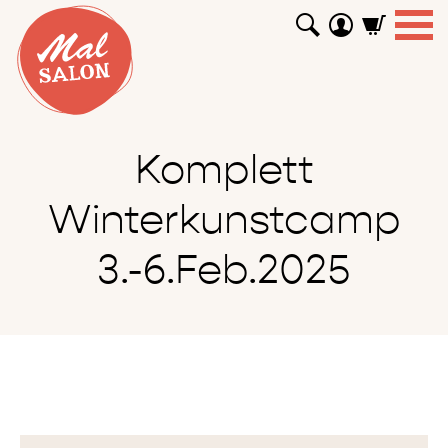
WORKSHOPS
GUTSCHEINE
TUTORIALS
EVENTS
ABOUT
SHOP
SUCHEN
Komplett
Winterkunstcamp
3.-6.Feb.2025