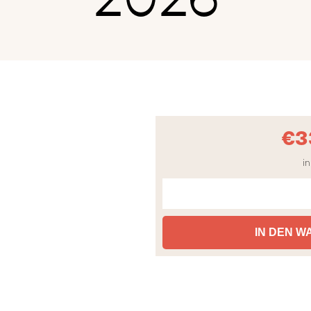
€
3
in
IN DEN 