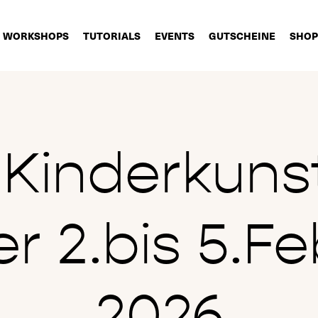
WORKSHOPS
TUTORIALS
EVENTS
GUTSCHEINE
SHOP
t Kinderkun
r 2.bis 5.F
2026