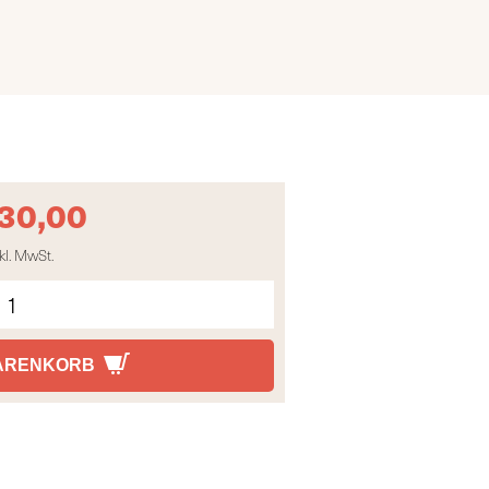
30,00
kl. MwSt.
WARENKORB