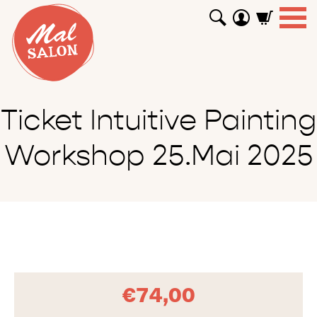
WORKSHOPS
GUTSCHEINE
TUTORIALS
EVENTS
ABOUT
SHOP
SUCHEN
Ticket Intuitive Painting
Workshop 25.Mai 2025
€
74,00