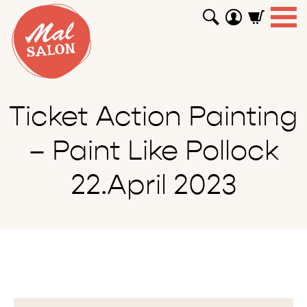
WORKSHOPS
GUTSCHEINE
TUTORIALS
EVENTS
ABOUT
SHOP
SUCHEN
Ticket Action Painting
– Paint Like Pollock
22.April 2023