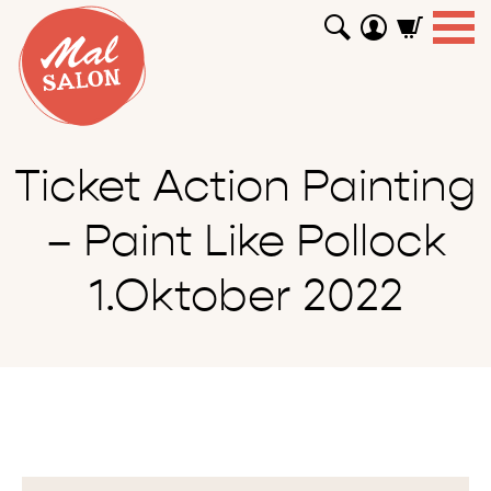
WORKSHOPS
GUTSCHEINE
TUTORIALS
EVENTS
ABOUT
SHOP
SUCHEN
Ticket Action Painting
– Paint Like Pollock
1.Oktober 2022