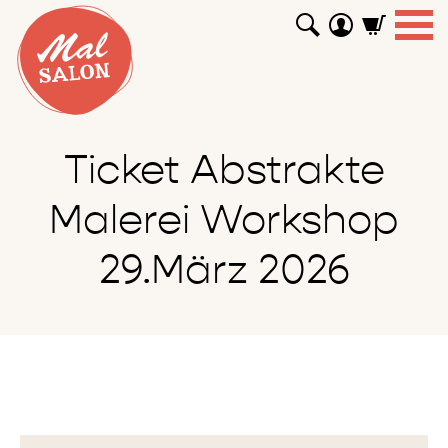
WORKSHOPS
GUTSCHEINE
TUTORIALS
EVENTS
ABOUT
SHOP
SUCHEN
Ticket Abstrakte
Malerei Workshop
29.März 2026