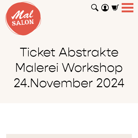
WORKSHOPS
GUTSCHEINE
TUTORIALS
EVENTS
ABOUT
SHOP
SUCHEN
Ticket Abstrakte
Malerei Workshop
24.November 2024