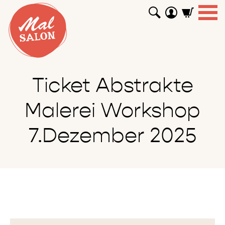
WORKSHOPS
GUTSCHEINE
TUTORIALS
EVENTS
ABOUT
SHOP
SUCHEN
Ticket Abstrakte
Malerei Workshop
7.Dezember 2025