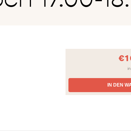
€
1
in
IN DEN 