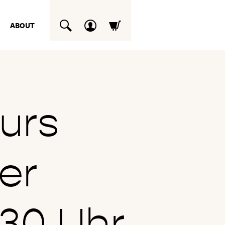
ABOUT
SUCHEN
urs
er
.30 Uhr