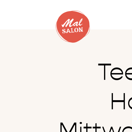
Te
H
Mittwo