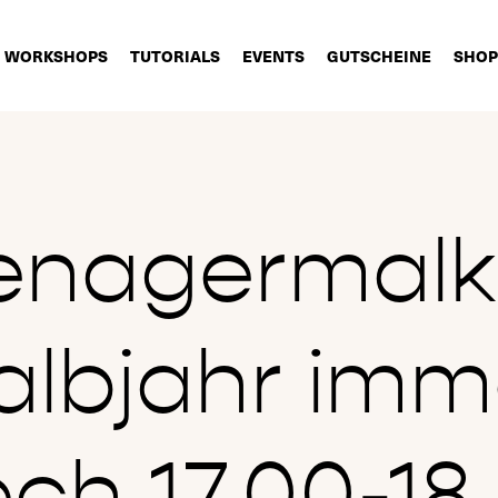
WORKSHOPS
TUTORIALS
EVENTS
GUTSCHEINE
SHOP
enagermalk
albjahr imm
ch 17.00-18