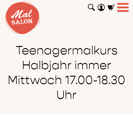
WORKSHOPS
GUTSCHEINE
TUTORIALS
EVENTS
ABOUT
SHOP
SUCHEN
Teenagermalkurs
Halbjahr immer
Mittwoch 17.00-18.30
Uhr