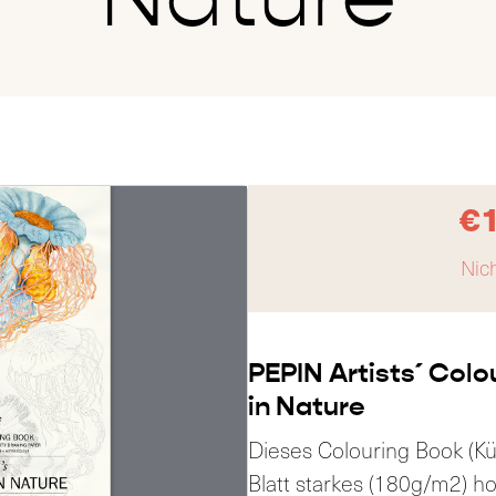
€
Nich
PEPIN Artists´ Colo
in Nature
Dieses Colouring Book (Kü
Blatt starkes (180g/m2) h