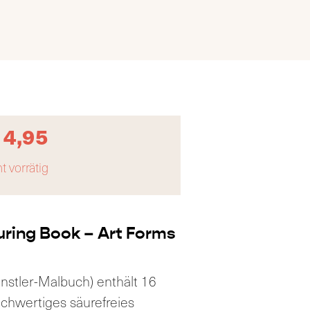
14,95
t vorrätig
uring Book – Art Forms
nstler-Malbuch) enthält 16
ochwertiges säurefreies