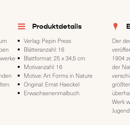
Produktdetails
E
 um
Verlag: Pepin Press
Der de
üben
Blätteranzahl: 16
veröffe
twerke
Blattformat: 25 x 34,5 cm
1904 z
Motivanzahl: 16
der Nat
enden
Motive: Art Forms in Nature
versch
lten.
Original: Ernst Haeckel
größten
Erwachsenenmalbuch
überha
Werk w
Jugends