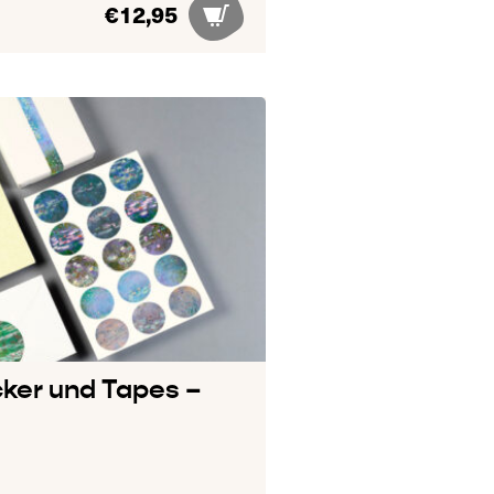
€
12,95
cker und Tapes –