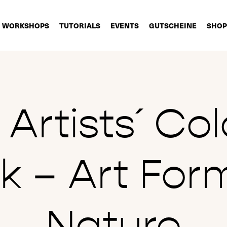
WORKSHOPS
TUTORIALS
EVENTS
GUTSCHEINE
SHOP
Artists´ Co
k – Art Form
Nature