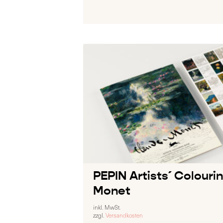
PEPIN Artists´ Colouri
Monet
inkl. MwSt.
zzgl.
Versandkosten