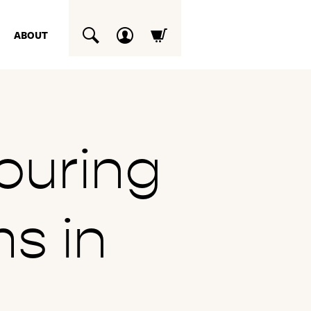
ABOUT
SUCHEN
louring
s in