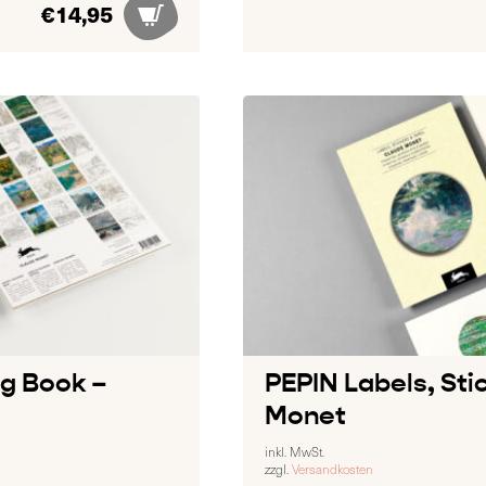
€
14,95
ng Book –
PEPIN Labels, Sti
Monet
inkl. MwSt.
zzgl.
Versandkosten