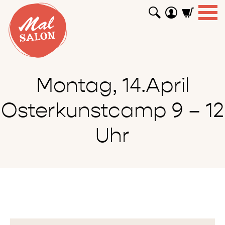
WORKSHOPS
GUTSCHEINE
TUTORIALS
EVENTS
ABOUT
SHOP
SUCHEN
Montag, 14.April
Osterkunstcamp 9 – 12
Uhr